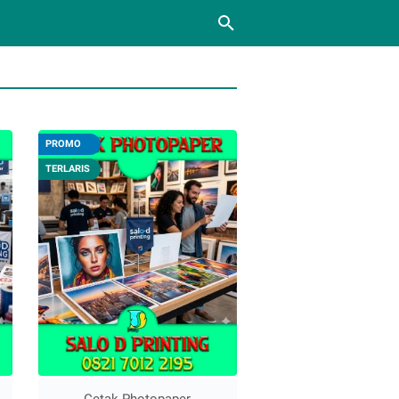
PROMO
TERLARIS
Cetak Photopaper