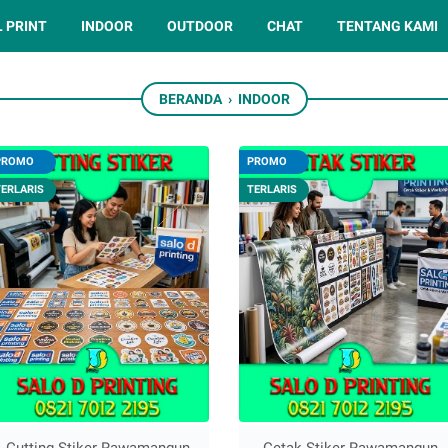
L PRINT
INDOOR
OUTDOOR
CHAT
TENTANG KAMI
BERANDA
›
INDOOR
PROMO
PROMO
TERLARIS
TERLARIS
Cutting Stiker Rawamangun
Cetak Stiker Rawamangun