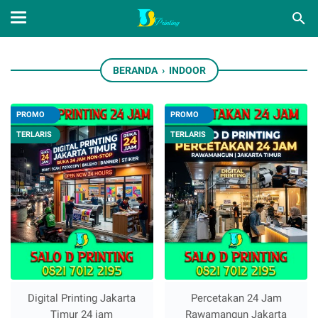
BERANDA
›
INDOOR
PROMO
PROMO
TERLARIS
TERLARIS
Digital Printing Jakarta
Percetakan 24 Jam
Timur 24 jam
Rawamangun Jakarta